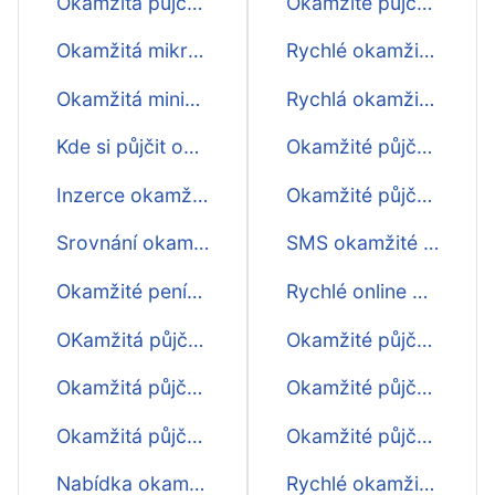
Okamžitá půjčka do výplaty
Okamžité půjčky na OP
Okamžitá mikropůjčka
Rychlé okamžité půjčky na splátky
Okamžitá minipůjčka
Rychlá okamžitá půjčka na splátky
Kde si půjčit okamžitě peníze
Okamžité půjčky na účet ihned
Inzerce okamžitých půjček
Okamžité půjčky na účet ještě dnes
Srovnání okamžitých půjček
SMS okamžité půjčky ihned
Okamžité peníze do výplaty
Rychlé online okamžité půjčky
OKamžitá půjčka ihned na účet
Okamžité půjčky nonstop
Okamžitá půjčka na 30 dní
Okamžité půjčky rychle
Okamžitá půjčka do 24 hodin
Okamžité půjčky ihned na bankovní účet
Nabídka okamžitých půjček
Rychlé okamžité půjčky do výplaty