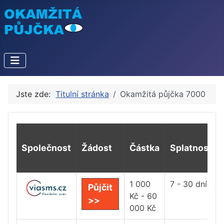
Jste zde:
Titulní stránka
Okamžitá půjčka 7000
Společnost
Žádost
Částka
Splatnost
1 000
7 - 30 dní
Půjčit
Kč - 60
>>
000 Kč