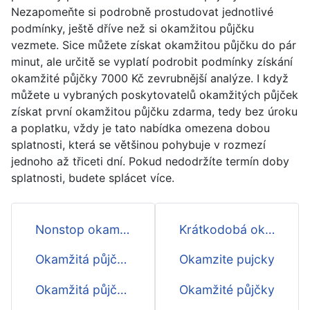
Nezapomeňte si podrobně prostudovat jednotlivé
podmínky, ještě dříve než si okamžitou půjčku
vezmete. Sice můžete získat okamžitou půjčku do pár
minut, ale určitě se vyplatí podrobit podmínky získání
okamžité půjčky 7000 Kč zevrubnější analýze. I když
můžete u vybraných poskytovatelů okamžitých půjček
získat první okamžitou půjčku zdarma, tedy bez úroku
a poplatku, vždy je tato nabídka omezena dobou
splatnosti, která se většinou pohybuje v rozmezí
jednoho až třiceti dní. Pokud nedodržíte termín doby
splatnosti, budete splácet více.
Nonstop okamžitá půjčka
Krátkodobá okamžitá půjčka
Okamžitá půjčka ještě dnes
Okamzite pujcky
Okamžitá půjčka 4000
Okamžité půjčky